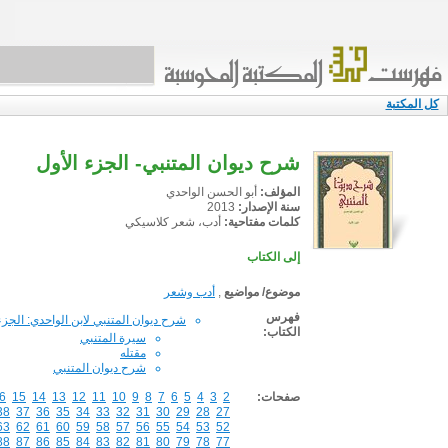
كل المكتبة
شرح ديوان المتنبي- الجزء الأول
المؤلف:
أبو الحسن الواحدي
سنة الإصدار:
2013
كلمات مفتاحية:
أدب، شعر كلاسيكي
إلى الكتاب
موضوع/ مواضيع
,
أدب وشعر
فهرس
شرح ديوان المتنبي لابن الواحدي: الجزء
الكتاب:
سيرة المتنبي
مقتله
شرح ديوان المتنبي
صفحات:
2
3
4
5
6
7
8
9
10
11
12
13
14
15
6
38
37
36
35
34
33
32
31
30
29
28
27
63
62
61
60
59
58
57
56
55
54
53
52
88
87
86
85
84
83
82
81
80
79
78
77