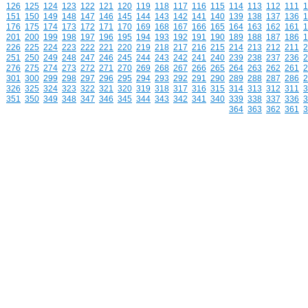
126
125
124
123
122
121
120
119
118
117
116
115
114
113
112
111
1
151
150
149
148
147
146
145
144
143
142
141
140
139
138
137
136
1
176
175
174
173
172
171
170
169
168
167
166
165
164
163
162
161
1
201
200
199
198
197
196
195
194
193
192
191
190
189
188
187
186
1
226
225
224
223
222
221
220
219
218
217
216
215
214
213
212
211
2
251
250
249
248
247
246
245
244
243
242
241
240
239
238
237
236
2
276
275
274
273
272
271
270
269
268
267
266
265
264
263
262
261
2
301
300
299
298
297
296
295
294
293
292
291
290
289
288
287
286
2
326
325
324
323
322
321
320
319
318
317
316
315
314
313
312
311
3
351
350
349
348
347
346
345
344
343
342
341
340
339
338
337
336
3
364
363
362
361
3