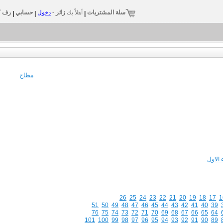
سلة المشتريات
أهلاً بك
زائر
-
دخول
حسابي
رف ك
|
|
|
مطاح
 الاول
26
25
24
23
22
21
20
19
18
17
1
51
50
49
48
47
46
45
44
43
42
41
40
39
76
75
74
73
72
71
70
69
68
67
66
65
64
101
100
99
98
97
96
95
94
93
92
91
90
89