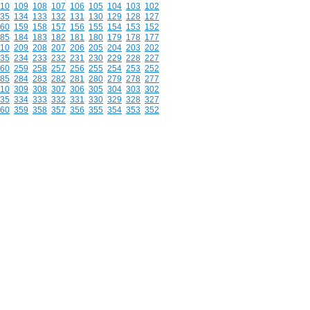
10
109
108
107
106
105
104
103
102
35
134
133
132
131
130
129
128
127
60
159
158
157
156
155
154
153
152
85
184
183
182
181
180
179
178
177
10
209
208
207
206
205
204
203
202
35
234
233
232
231
230
229
228
227
60
259
258
257
256
255
254
253
252
85
284
283
282
281
280
279
278
277
10
309
308
307
306
305
304
303
302
35
334
333
332
331
330
329
328
327
60
359
358
357
356
355
354
353
352