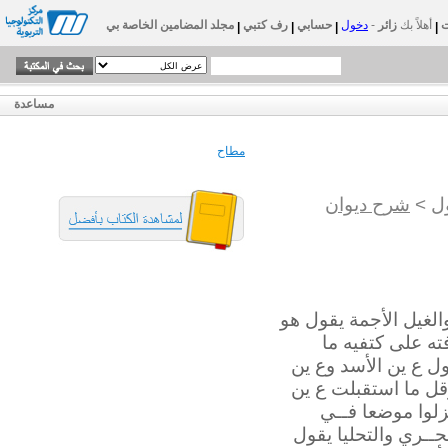
أهلاً بك
زائر
-
دخول
حسابي
رف كتبي
مجلد المضامين الخاصة بي
|
|
|
|
مساعدة
مطاح
ل
>
شرح ديوان
لغيل الأجمة يقول هو
ه على كتفيه ما
ول ع ين الأسد وع ين
قل ما استقبلت ع ين
زلوا موضعا فــي
ــحــري والتحليا يقول