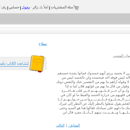
سلة المشتريات
أهلاً بك
زائر
-
دخول
حسابي
رف ك
|
|
|
مطاح
ان المتنبي
 لــن لا يحسد يردي أنهم حسدوك فماتوا بشدة حسدهم
 لأنه ليس فوقه أحد فيحسده ولن نالحسد ليس من
لا وقوله أراهم ما بهم من التقصير عنك والنقص دونك
ول من قال ما بهم من قولهم فلان لما به إذا
لــو أن حــر قــلــوبــهــم فــي قلب هــاجــرة
في قلوبهم من حرارة الحسد والغيظ ما لو كان في
 الــعــلــوج فــلــم يـــروا مــن حــولــهــم لــا
والعجم يقول شغلوا بالنظر إليك عن النظر إلى غيرك
منك ما دلهم على سيادتك فقالوا هذا هو السيد وعنى
ـلــهــا وبــقــيــت بينهم كــأنــك مفرد قال ابن
السابق:
|
التالي