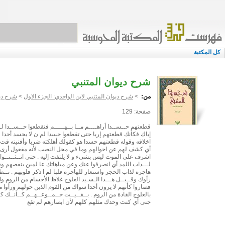
كل المكتبة
شرح ديوان المتنبي
من:
>
شرح ديوان المتنبي لابن الواحدي: الجزء الاول
>
شرح ديو
صفحة: 129
قطعتهم حــســدا أراهــــم مــا بــهـــــم فتقطعوا حــســدا
إياك فكأنك قطعتهم إربا حتى تقطعوا حسدا لم ن لا يحسد أحدا
اخلاقه وقوله قطعتهم حسدا هو كقولك أهلكته ضربا وأفنيته قت 
أي كشف لهم عن احوالهم وما في محل النصب لأنه مفعول أرى وق
اشرف على الموت ليس بشيء و لا يلتفت إليه . حتى انــثــنــوا و
لـــذاب اللمد أي انصرفوا عنك وعن مباهاتك عا لمين بنقصهم و
هاجرة لذاب الحجر واستعار للهاجرة قلبا لم ا ذكر قلوبهم . نــظــر
رأوك وقــيــل هـــذا الـسـيد العلوج غلاظ الأجسام من الروم 
فصاروا كأنهم لا يرون أحدا سواك من القوم الذين حولهم ورأوا 
بالعلوج القادة من الروم . بــقــيــت جــمــوعــهــم كــأنــك كـ
جنى أي كنت وحدك مثلهم كلهم لأن ابصارهم لم تقع