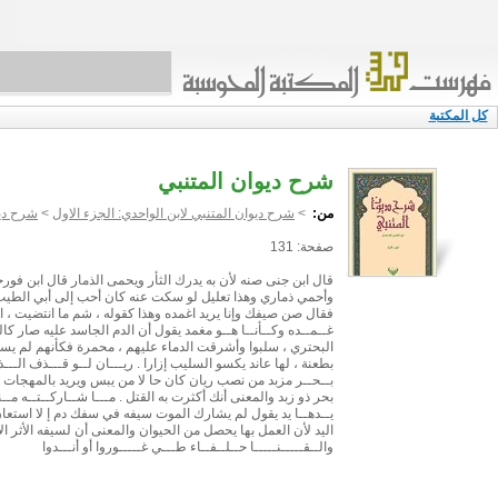
كل المكتبة
شرح ديوان المتنبي
من:
>
شرح ديوان المتنبي لابن الواحدي: الجزء الاول
>
شرح ديو
صفحة: 131
قال ابن جنى صنه لأن به يدرك الثأر ويحمى الذمار قال ابن فورجة
وأحمي ذماري وهذا تعليل لو سكت عنه كان أحب إلى أبي الطيب
فقال صن صيفك وإنا يريد اغمده وهذا كقوله ، شم ما انتضيت ، الب
غــمــده وكــأنــا هــو مغمد يقول أن الدم الجاسد عليه صار ك
البحتري ، سلبوا وأشرقت الدماء عليهم ، محمرة فكأنهم لم يس
بطعنة ، لها عاند يكسو السليب إزارا . ريـــان لــو قـــذف الـــذ
بــحــر مزبد من نصب ريان كان حا لا من يبس ويريد بالمهجات د
بحر ذو زبد والمعنى أنك أكثرت به القتل . مـــا شــاركــتــه مــنـ
يــدهــا يد يقول لم يشارك الموت سيفه في سفك دم إ لا استعا
اليد لأن العمل بها يحصل من الحيوان والمعنى أن لسيفه الأثر الاظ
والــقـــــنـــــا حــلــفــاء طـــي غـــــوروا أو أنـــدوا