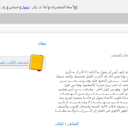
سلة المشتريات
أهلاً بك
زائر
-
دخول
حسابي
رف ك
|
|
|
مطاح
ان المتنبي
 كيف أمن أن يقول ما أذلته إ لا لأدرك به ثأري
 وإنا يعني أنك قد أكثرت القتل فحسبك وأغمد سيفك
يت . يــبــس النجيع عليه وهـــو مـــجـــرد مــن
الغمد له حتى يرى مجردا كالمغمود وهذا من قول
لبوا ، وهو من قول الخر ، وفرقت ب ين أبني هشيم
ي أســـــقـــــيــتـــــه لـــرى مــن الــهــجــات
ماء قلوب الاعداء يقول لو قاء ما سقيته لجرى منه
ـيــة فـــي مـــهـــجـــة إ لا وشــفــرتــه عــلــى
ن بسيفه فكان كاليد للمنية واستعار للموت والسيف
هر الاقوى في القتل إن الـــرزايـــا والــعــطــايــا
السابق:
|
التالي