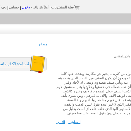
سلة المشتريات
أهلاً بك
زائر
-
دخول
حسابي
رف ك
|
|
|
مطاح
ان المتنبي
قول من كثرة ما يخبر عن مكارمه ويحدث عنها كلما
ته ويجوز أن يكون الصنف من القصاد الذين يقصدونه
ا عنه ويأتي صنف يقصدونه ومعنى له لأجله وفتر
ان شبه خصاله في حسنها وحلاوتها بثنايا معشوق لا يم
ذنب النــف جعل الممدوح كالأنف وغيره كالذنب
 ، قو هم الأنف والاذناب غيرهم ، ومن يسوى بأنف
هونه فما قال فيهم هذا فخروا بلقبهم و لا الفضة
فقير الذي لا خير عنده يقول ليس الذهب والفضة
لا منتهى الود الذي خلفه خلف أي لست بقليل من
نا ومررت برجل دون يقول ليست خسيسا فيرتى
السابق:
|
التالي