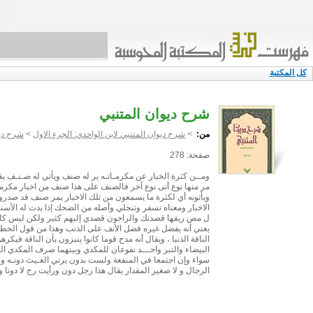
كل المكتبة
شرح ديوان المتنبي
من:
>
شرح ديوان المتنبي لابن الواحدي: الجزء الاول
>
شرح ديو
صفحة: 278
ومــن كثرة الخبار عن مكرمـاتـه ير له صنف ويأتي له صـنـف ي
مر منها نوع أتى نوع آخر فالصنف على هذا صنف من اخبار مكرما
ويأتونه أي لكثرة ما يسمعون من تلك الاخبار يمر صنف قد صدرو
الاخبار ومعناه تسفر وتنجلي وأصله من الضحك إذا بدت له الأسن
ل مص ريقها قصدتك والراجون قصدي إليهم كثير ولكن ليس كال
يعني أنه يفضل غيره فضل الأنف على الذنب وهذا من قول الحطية
الناقة الذنبا ، ويقال أنه مدح قوما كانوا ينبزون بأن الناقة فيكر
البيضاء والتبر واحـــد نفوعان للمكدي وبينهما صرف المكدي ال
سواء وإن اجتمعا في المنفعة ولست بدون يرتي الغـيث دونـه و 
الرجال و لا صغير المقدار يقال هذا رجل دون ورأيت رج لا دو