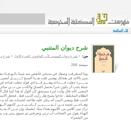
كل المكتبة
شرح ديوان المتنبي
من:
>
شرح ديوان المتنبي لابن الواحدي: الجزء الاول
>
شرح ديو
صفحة: 209
وما استغرقت وصفك في مديحي فأنقص منه شيئا بالـهـجـاء يقو
مني بالأخذ في هجائك وهبني قلت هــذا الصبح لـــــيــل أيعمى ال
مـــــرء جعلت فــــداءه وهـــم فـــداءي قوله جعلت فداءه ف
جملة يجب أن يكون خبرا يحتمل الصدق والكذب من ب ين سائر أ
المعنى كأنه قال وأنت امرء مستحق لأن أقول له هذا كما قال ال
الظلام المختلط ، جاءوا بضيح هل رأيت الذيب قط ، فجعل الاستف
الذيب قط ومعنى البيت أنه ينكر عليه طاعته لحساده بعد أنه يدعو
وهــاجــى نفسه مــن لــم يـــــيــز كــامــي مــن كامهم الــه
ترك تييز كلامي من كلامهم هجاء منك لنفسك وإن مــن الــعــجــا
الهباء يقول من العجائب أن ترني وتعرفني ثم تسوي بيني وب ين
من الشعراء