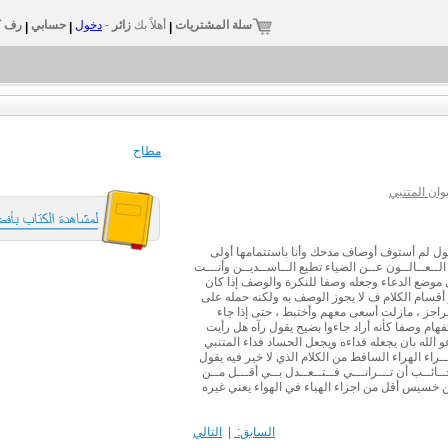
سلة المشتريات
أهلاً بك
زائر
-
دخول
حسابي
رف ك
|
|
|
مطاح
ان المتنبي
ل لم أستوف أوصاف مدحك وأنا باستتمامها أولى
ــعــالــون عــن الضياء تطيع الــاســديــن وأنـــت
ي موضع الدعاء وجعله وصفا للنكرة والوصف إذا كان
قسام الكلام ف لا يجوز الوصف به ولكنه حمله على
راجز ، مازلت أسعى معهم وأختبط ، حتى إذا جاء
هام وصفا كأنه أراد جاءوا بضيح يقول رآه هل رأيت
 الله بان يجعله فداءه ويجعل الحساد فداء المتنبي
ــراء الهراء الساقط من الكلام الذي لا خير فيه يقول
ئــب أن تـــرانـــي فــتــعــدل بــي أقـــل مــن
 خسيس أقل من اجزاء الهباء في الهواء يعني غيره
السابق:
|
التالي