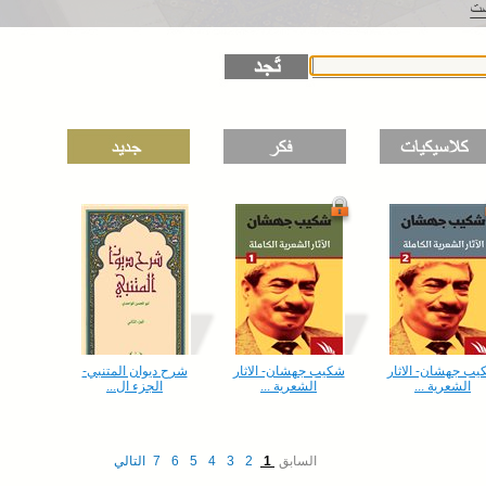
هشان- الاثار
شكيب جهشان- الاثار
شرح ديوان المتنبي-
شعرية ...
الشعرية ...
الجزء ال...
السابق
1
2
3
4
5
6
7
التالي