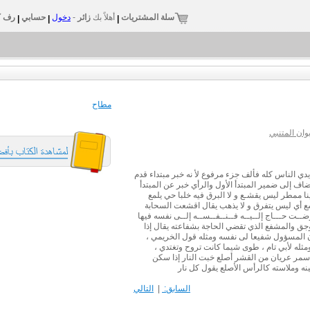
سلة المشتريات
أهلاً بك
زائر
-
دخول
حسابي
رف ك
|
|
|
مطاح
ان المتنبي
دي الناس كله فألف جزء مرفوع لأ نه خبر مبتداء قدم
مضاف إلى ضمير المبتدأ الأول والرأي خبر عن المبتدأ
لينا ممطر ليس يقشـع و لا البرق فيه خلبا حي يلمع
أي ليس يتفرق و لا يذهب يقال اقشعت السحابة
ت حـــاج إلــيــه فــنــفــســه إلــى نفسه فيها
ق والمشفع الذي تقضي الحاجة بشفاعته يقال إذا
المسؤول شفيعا لى نفسه ومثله قول الخريمي ،
له لأبي تام ، طوى شيما كانت تروح وتغتدي ،
أسمر عريان من القشر أصلع خبت النار إذا سكن
نه وملاسته كالرأس الأصلع يقول كل نار
السابق:
|
التالي