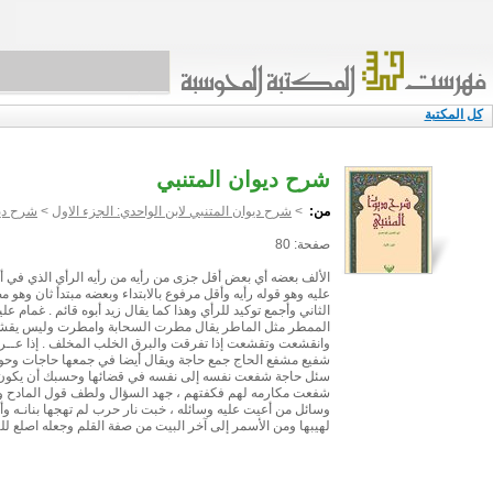
كل المكتبة
شرح ديوان المتنبي
من:
>
شرح ديوان المتنبي لابن الواحدي: الجزء الاول
>
شرح ديو
صفحة: 80
الألف بعضه أي بعض أقل جزى من رأيه من رأيه الرأي الذي في أي
عليه وهو قوله رأيه وأقل مرفوع بالابتداء وبعضه مبتدأ ثان وهو 
الثاني وأجمع توكيد للرأي وهذا كما يقال زيد أبوه قائم . غمام ع
الممطر مثل الماطر يقال مطرت السحابة وامطرت وليس يقشع 
وانقشعت وتقشعت إذا تفرقت والبرق الخلب المخلف . إذا عــرضــ
شفيع مشفع الحاج جمع حاجة ويقال أيضا في جمعها حاجات وحوج
سئل حاجة شفعت نفسه إلى نفسه في قضائها وحسبك أن يكون 
شفعت مكارمه لهم فكفتهم ، جهد السؤال ولطف قول المادح ومث
وسائل من أعيت عليه وسائله ، خبت نار حرب لم تهجها بنانـه و
لهيبها ومن الأسمر إلى آخر البيت من صفة القلم وجعله اصلع للي