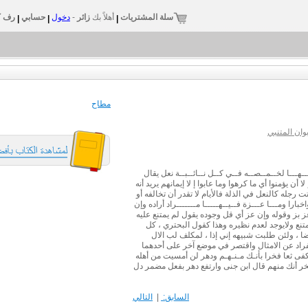
سلة المشتريات
أهلاً بك
زائر
-
دخول
حسابي
رف ك
|
|
|
مطاح
ان المتنبي
ـــا لخــمــصــه فــي كــل نــائــبــة نعل يقال
ن يؤمنوا أي ما كرهوا وما عابوا إ لا إيمانهم يريد أنه
 رجله كالنعل في الذلة فالأيام لا تقدر أن تخالفه أو
ارا ومـــا عـــزة فــيــهـــــا مـــــــراد أراده وإن
عز بز وقوله وإن عز أي قل وجوده يقول لم يمتنع عليه
يمتنع ولايوجد لعدم نظيره وهذا كقول البحتري ، كل
ضا ، ولئن طلبت شبيهه إني إذا ، لمكلف لب الال
نفراد عن الامثال واقتصر في موضع آخر على أحدهما
 كفى ثعا فخرا بأنـك مـنـهـم ودهر لن أمسيت من أهله
 أنك منهم قال ابن جنى وارتفع دهر بفعل مضمر دل
السابق:
|
التالي