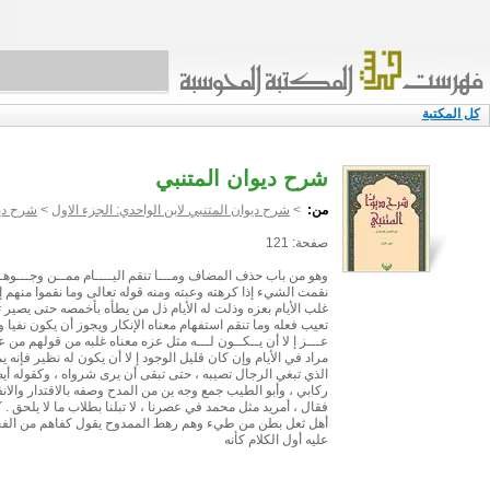
كل المكتبة
شرح ديوان المتنبي
من:
>
شرح ديوان المتنبي لابن الواحدي: الجزء الاول
>
شرح ديو
صفحة: 121
وهو من باب حذف المضاف ومـــا تنقم اليــــام ممــن وجـــوهـــه
نقمت الشيء إذا كرهته وعبته ومنه قوله تعالى وما نقموا منهم إ لا أ
غلب الأيام بعزه وذلت له الأيام ذل من يطأه بأخمصه حتى يصير تت
تعيب فعله وما تنقم استفهام معناه الإنكار ويجوز أن يكون نفيا واخب
عـــز إ لا أن يــكــون لـــه مثل عزه معناه غلبه من قولهم من 
مراد في الأيام وإن كان قليل الوجود إ لا أن يكون له نظير فإنه 
الذي تبغي الرجال تصيبه ، حتى تبقى أن يرى شرواه ، وكقوله أي
ركابي ، وأبو الطيب جمع وجه ين من المدح وصفه بالاقتدار والا
فقال ، أمريد مثل محمد في عصرنا ، لا تبلنا بطلاب ما لا يلحق .
أهل ثعل بطن من طيء وهم رهط الممدوح يقول كفاهم من الفخر
عليه أول الكلام كأنه