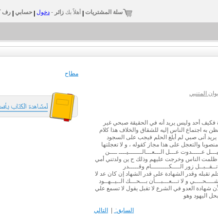
سلة المشتريات
أهلاً بك
زائر
-
دخول
حسابي
رف ك
|
|
|
مطاح
ان المتنبي
ة فكيف أحد وليس يريد أنه في الحقيقة صبحي غير
 يظن به اجتماع الناس إليه للشقاق والخلاف هذا كلام
تح يريد أنى صبي لم أبلغ الحلم فيجب على السجود
صوبا والتعجل على هذا مجاز كقوله ، و لا تعجلتها
ـل عـــــدوت عـــل الـــعـــالـــــــيــــ ــــن
 أني ظلمت الناس وخرجت عليهم وذلك ح ين ولدتني أمي
قــبــل زور الــــكـــــــــام وقـــــدر
 فلم تقبله وقدر الشهادة على قدر الشهاد إن كان عد لا
ـــحــــي و لا تـــعـــبـــأن بـــحـــك الــيــهــود
ن شهادة العدو في الشرع لا تقبل يقول لا تسمع علي
حل اليهود وهو
السابق:
|
التالي