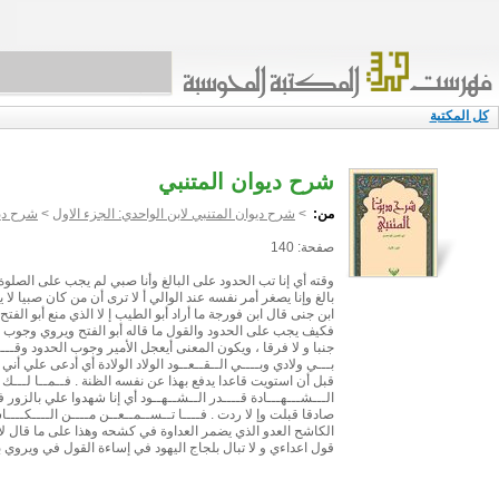
كل المكتبة
شرح ديوان المتنبي
من:
>
شرح ديوان المتنبي لابن الواحدي: الجزء الاول
>
شرح ديو
صفحة: 140
وقته أي إنا تب الحدود على البالغ وأنا صبي لم يجب على الصلو
بالغ وإنا يصغر أمر نفسه عند الوالي أ لا ترى أن من كان صبيا لا
ابن جنى قال ابن فورجة ما أراد أبو الطيب إ لا الذي منع أبو الف
فكيف يجب على الحدود والقول ما قاله أبو الفتح ويروي وجوب من
جنبا و لا فرقا ، ويكون المعنى أيعجل الأمير وجوب الحدود وقـــيــ
بـــي ولادي وبــــي الــقــعــود الولاد الولادة أي أدعى علي
قبل أن استويت قاعدا يدفع بهذا عن نفسه الظنة . فــمــا لـــك تــ
الـــشـــهـــادة قــــدر الــشــهــود أي إنا شهدوا علي بالزور
صادقا قبلت وإ لا ردت . فــــا تــســمــعــن مــــن الــــكــــاشـ
الكاشح العدو الذي يضمر العداوة في كشحه وهذا على ما قال لأ
قول اعداءي و لا تبال بلجاج اليهود في إساءة القول في ويروي ب