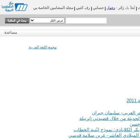
أهلاً بك
زائر
-
دخول
حسابي
رف كتبي
مجلد المضامين الخاصة بي
|
|
|
|
مساعدة
مجمع اللغة العربية
ر العربي- سليمان جبران
حديثة من خلال قصيدتي (ترتيلة
 حسن
 الكلاباذي: نموذج لِبُنية الخطاب
الميلادي العاشر- عرين سلامة قدسي