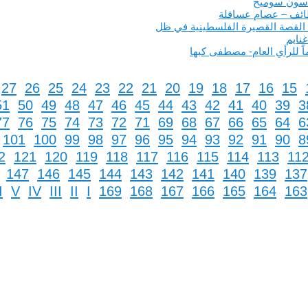
سون سوميخ
وظائف – عصام عساقلة
: القصة القصيرة الفلسطينية في ظل
نايم
ً للرأي العام- مصطفى كبها
27
26
25
24
23
22
21
20
19
18
17
16
15
51
50
49
48
47
46
45
44
43
42
41
40
39
3
77
76
75
74
73
72
71
69
68
67
66
65
64
6
101
100
99
98
97
96
95
94
93
92
91
90
8
2
121
120
119
118
117
116
115
114
113
11
147
146
145
144
143
142
141
140
139
13
I
V
IV
III
II
I
169
168
167
166
165
164
16