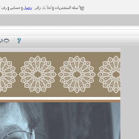
سلة المشتريات
أهلاً بك
زائر
-
دخول
حسابي
رف ك
|
|
|