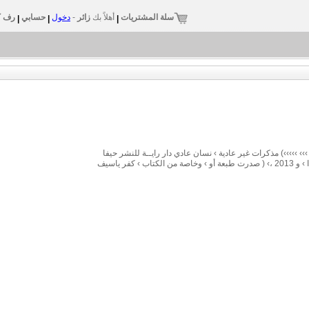
سلة المشتريات
أهلاً بك
زائر
-
دخول
حسابي
رف ك
|
|
|
(››››› ››› ›››››) مذكرات غير عادية › نسان عادي دار رايــة للنشر حيفا
2013 ›››› ››› ››››››› ›› ›››› ›››› ››››› ››››› ››› ›››››› طبعة دار راية ا › و 2013 ،› ( صدرت طبعة أو › وخاصة من الكتاب › كفر ياسيف