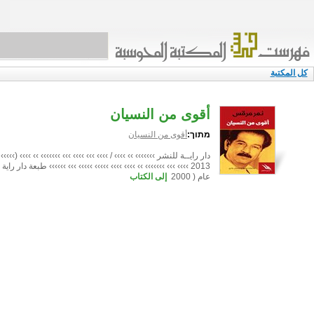
كل المكتبة
أقوى من النسيان
מתוך:
أقوى من النسيان
دار رايــة للنشر ››››››› ›› ›››› / ›››› ››› ›››› ››› ››››››› ›› ›››› 
عام ( 2000
إلى الكتاب