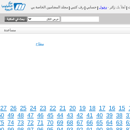
أهلاً بك
زائر
-
دخول
حسابي
رف كتبي
مجلد المضامين الخاصة بي
|
|
|
|
مساعدة
مطاح
27
26
25
24
23
22
21
20
19
18
17
16
15
50
49
48
47
46
45
44
43
42
41
40
39
38
3
75
74
73
72
71
70
69
68
67
66
65
64
63
6
00
99
98
97
96
95
94
93
92
91
90
89
88
8