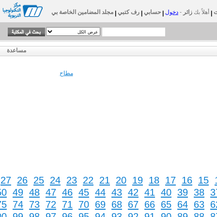
أهلاً بك
زائر
-
دخول
حسابي
رف كتبي
مجلد المضامين الخاصة بي
|
|
|
|
مساعدة
مطاح
27
26
25
24
23
22
21
20
19
18
17
16
15
50
49
48
47
46
45
44
43
42
41
40
39
38
3
75
74
73
72
71
70
69
68
67
66
65
64
63
6
00
99
98
97
96
95
94
93
92
91
90
89
88
8