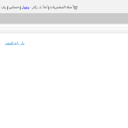
سلة المشتريات
أهلاً بك
زائر
-
دخول
حسابي
رف ك
|
|
|
دار راية للنشر